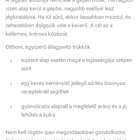
vizes alap kerül a gépbe, nagyobb eséllyel lesz
jégkristályos. Ha túl sűrű, akkor lassabban mozdul, és
nehezebben dolgozik vele a keverő. A cél az a
kellemes, krémes középút.
Otthoni, egyszerű állagjavító trükkök
tojásos alap esetén maga a tojássárgája szépen
sűrít
egy kevés keményítő jellegű sűrítés bizonyos
recepteknél segíthet
gyümölcsös alapnál a megfelelő arány és a jó
lehűtés a kulcs
Nem kell rögtön ipari megoldásokban gondolkodni.