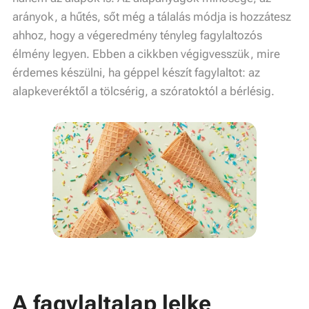
arányok, a hűtés, sőt még a tálalás módja is hozzátesz
ahhoz, hogy a végeredmény tényleg fagylaltozós
élmény legyen. Ebben a cikkben végigvesszük, mire
érdemes készülni, ha géppel készít fagylaltot: az
alapkeveréktől a tölcsérig, a szóratoktól a bérlésig.
A fagylaltalap lelke