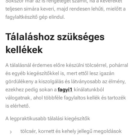
Sokszor már az is rengeteget számít, ha a keveréket
teljesen simára keveri, majd rendesen lehűti, mielőtt a
fagylaltkészítő gép elindul.
Tálaláshoz szükséges
kellékek
A tálalásnál érdemes előre készülni tölcsérrel, pohárral
és egyéb kiegészítőkkel is, mert ettől lesz igazán
gördülékeny a kiszolgálás és látványosabb az élmény,
ezekhez pedig sokan a
fagyi1
kínálatunkból
válogatnak, ahol többféle fagylaltos kellék és tartozék
is elérhető.
A legpraktikusabb tálalási kiegészítők
tölcsér, kornett és kehely jellegű megoldások