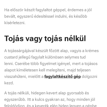
Ha először készít fagylaltot géppel, érdemes a jól
bevált, egyszerű édesítéssel indulni, és később
kísérletezni.
Tojás vagy tojás nélkül
A tojássárgájával készült főzött alap, vagyis a krémes
custard jellegű fagylalt különösen selymes tud
lenni.
Cserébe több figyelmet igényel, mert a tojásos
alapot kíméletesen kell melegíteni, majd teljesen
visszahűteni, mielőtt a
fagylaltkészítő gép
dolgozni
kezd.
A tojás nélküli, hidegen kevert alap gyorsabb és
egyszerűbb. Itt a kulcs gyakran az, hogy minden jól
feloldódjon, és a keverék elég hideg legyen a gépbe