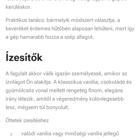
kerüléskor.
Praktikus tanács: bármelyik módszert választja, a
keveréket érdemes hűtőben alaposan lehűteni, mert így
a gép hamarabb hozza a szép állagot.
Ízesítők
A fagylalt akkor válik igazán személyessé, amikor az
ízvilágot Ön alakítja. A klasszikus vanília, csokoládé és
gyümölcsös vonal mellett rengeteg finom, elegáns
irány létezik, amitől a végeredmény különlegesebb
lesz, mégsem túl bonyolult.
Ötletek ízesítéshez
valódi vanília vagy minőségi vanília jellegű