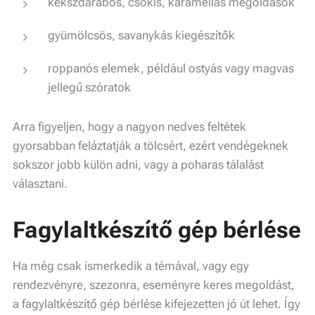
kekszdarabos, csokis, karamellás megoldások
gyümölcsös, savanykás kiegészítők
roppanós elemek, például ostyás vagy magvas
jellegű szóratok
Arra figyeljen, hogy a nagyon nedves feltétek
gyorsabban feláztatják a tölcsért, ezért vendégeknek
sokszor jobb külön adni, vagy a poharas tálalást
választani.
Fagylaltkészítő gép bérlése
Ha még csak ismerkedik a témával, vagy egy
rendezvényre, szezonra, eseményre keres megoldást,
a fagylaltkészítő gép bérlése kifejezetten jó út lehet. Így