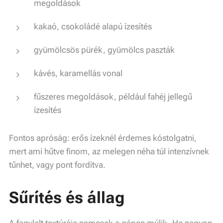
megoldások
kakaó, csokoládé alapú ízesítés
gyümölcsös pürék, gyümölcs paszták
kávés, karamellás vonal
fűszeres megoldások, például fahéj jellegű
ízesítés
Fontos apróság: erős ízeknél érdemes kóstolgatni,
mert ami hűtve finom, az melegen néha túl intenzívnek
tűnhet, vagy pont fordítva.
Sűrítés és állag
A fagylalt textúrája nemcsak a gépen múlik. Ha nagyon