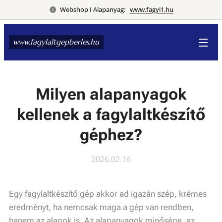
Webshop I Alapanyag:
www.fagyi1.hu
www.fagylaltgepberles.hu
Milyen alapanyagok
kellenek a fagylaltkészítő
géphez?
2026.02.16
Egy fagylaltkészítő gép akkor ad igazán szép, krémes
eredményt, ha nemcsak maga a gép van rendben,
hanem az alapok is. Az alapanyagok minősége, az