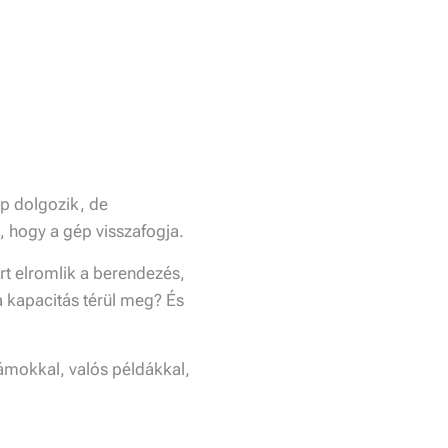
ép dolgozik, de
, hogy a gép visszafogja.
ert elromlik a berendezés,
a kapacitás térül meg? És
ámokkal, valós példákkal,