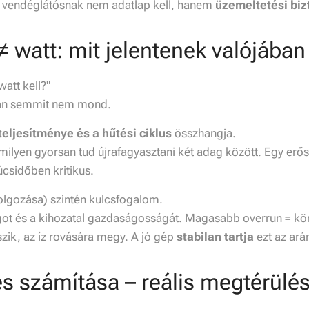
t vendéglátósnak nem adatlap kell, hanem
üzemeltetési bi
≠ watt: mit jelentenek valójába
att kell?"
ban semmit nem mond.
eljesítménye és a hűtési ciklus
összhangja.
p milyen gyorsan tud újrafagyasztani két adag között. Egy e
csidőben kritikus.
olgozása) szintén kulcsfogalom.
got és a kihozatal gazdaságosságát. Magasabb overrun = k
iszik, az íz rovására megy. A jó gép
stabilan tartja
ezt az ará
és számítása – reális megtérülés