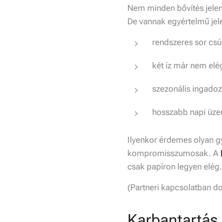
Nem minden bővítés jele
De vannak egyértelmű jel
rendszeres sor cs
két íz már nem elé
szezonális ingadozá
hosszabb napi üze
Ilyenkor érdemes olyan gy
kompromisszumosak. A
csak papíron legyen elég.
(Partneri kapcsolatban dol
Karbantartás