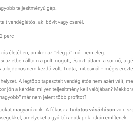
agyobb teljesítményű gép.
alt vendéglátós, aki bővít vagy cserél.
2 perc
ozás életében, amikor az "elég jó" már nem elég.
i üzletben álltam a pult mögött, és azt láttam: a sor nő, a g
A tulajdonos nem kezdő volt. Tudta, mit csinál – mégis érezte
s helyzet. A legtöbb tapasztalt vendéglátós nem azért vált, m
nkor jön a kérdés: milyen teljesítmény kell valójában? Mekkor
 "nagyobb" már nem jelent több profitot?
pokat magyarázunk. A fókusz a
tudatos vásárláson
van: sz
ségekkel, amelyeket a gyártói adatlapok ritkán említenek.