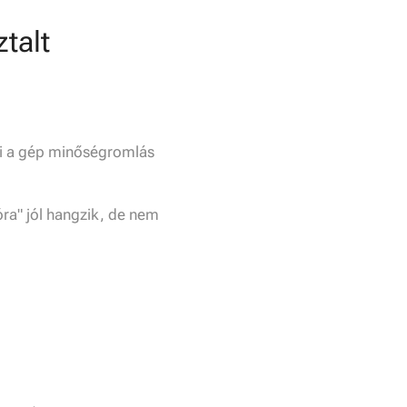
talt
i a gép minőségromlás
óra" jól hangzik, de nem