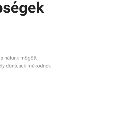
bségek
l a hátunk mögött
 mely döntések működnek