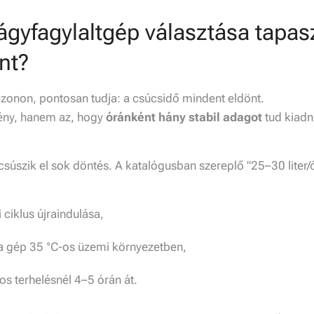
ágyfagylaltgép választása tapasz
nt?
ezonon, pontosan tudja: a csúcsidő mindent eldönt.
ény, hanem az, hogy
óránként hány stabil adagot
tud kiadn
 csúszik el sok döntés. A katalógusban szereplő "25–30 liter/
 ciklus újraindulása,
a gép 35 °C-os üzemi környezetben,
os terhelésnél 4–5 órán át.