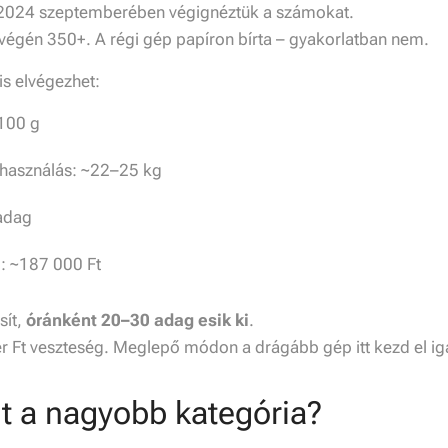
nél 2024 szeptemberében végignéztük a számokat.
tvégén 350+. A régi gép papíron bírta – gyakorlatban nem.
is elvégezhet:
100 g
lhasználás: ~22–25 kg
/adag
l: ~187 000 Ft
sít,
óránként 20–30 adag esik ki
.
er Ft veszteség. Meglepő módon a drágább gép itt kezd el ig
t a nagyobb kategória?