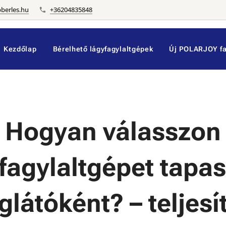
pberles.hu
+36204835848
Kezdőlap
Bérelhető lágyfagylaltgépek
Új POLARJOY fa
Hogyan válasszon
fagylaltgépet tapas
látóként? – teljes