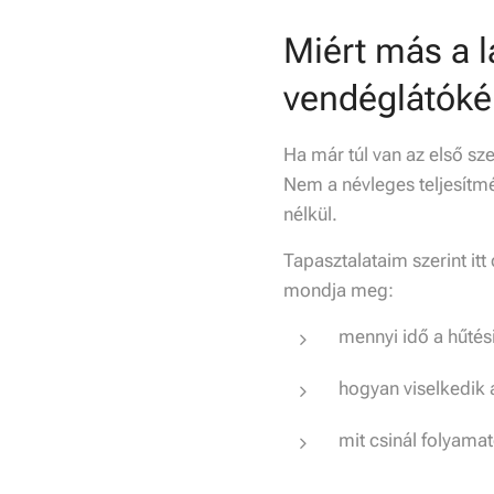
Miért más a l
vendéglátóké
Ha már túl van az első sz
Nem a névleges teljesítm
nélkül.
Tapasztalataim szerint itt
mondja meg:
mennyi idő a hűtési
hogyan viselkedik 
mit csinál folyamat