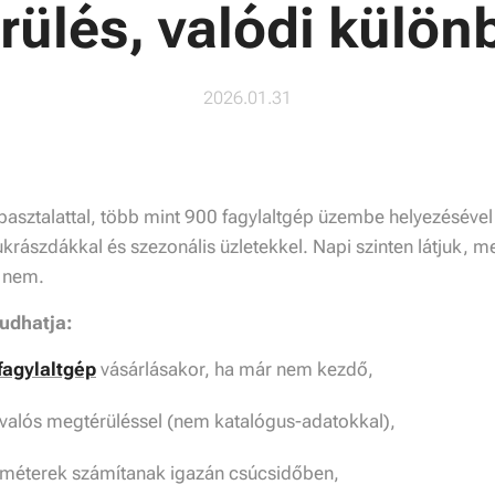
rülés, valódi külön
2026.01.31
pasztalattal, több mint 900 fagylaltgép üzembe helyezéséve
krászdákkal és szezonális üzletekkel. Napi szinten látjuk,
k nem.
udhatja:
fagylaltgép
vásárlásakor, ha már nem kezdő,
valós megtérüléssel (nem katalógus-adatokkal),
méterek számítanak igazán csúcsidőben,