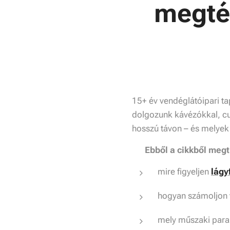
megté
15+ év vendéglátóipari ta
dolgozunk kávézókkal, cu
hosszú távon – és melye
📌
Ebből a cikkből megt
mire figyeljen
lágy
hogyan számoljon 
mely műszaki para