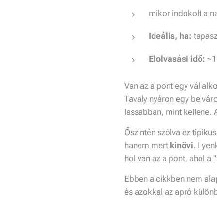
mikor indokolt a n
Ideális, ha:
tapaszt
Elolvasási idő:
~1
Van az a pont egy vállalk
Tavaly nyáron egy belváros
lassabban, mint kellene
. 
Őszintén szólva ez tipiku
hanem mert
kinövi
. Ilye
hol van az a pont, ahol a
Ebben a cikkben nem ala
és azokkal az apró különb