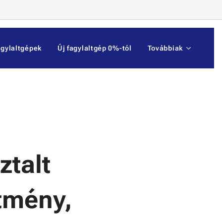
gylaltgépek
Új fagylaltgép 0%-tól
Továbbiak
ztalt
ítmény,