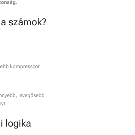
ztonság
.
n a számok?
rősebb kompresszor
önnyebb, levegősebb
nyt.
i logika