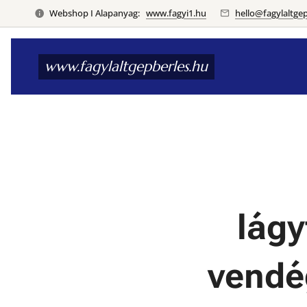
Webshop I Alapanyag:
www.fagyi1.hu
hello@fagylaltge
www.fagylaltgepberles.hu
lágy
vendég