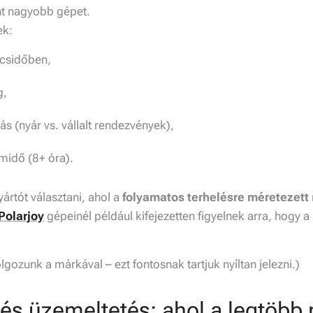
nt nagyobb gépet.
ek:
úcsidőben,
g,
s (nyár vs. vállalt rendezvények),
midő (8+ óra).
ártót választani, ahol a
folyamatos terhelésre méretezett
Polarjoy
gépeinél például kifejezetten figyelnek arra, hogy a 
gozunk a márkával – ezt fontosnak tartjuk nyíltan jelezni.)
 és üzemeltetés: ahol a legtöbb