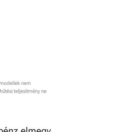
modellek nem
hűtési teljesítmény ne
 pénz elmegy