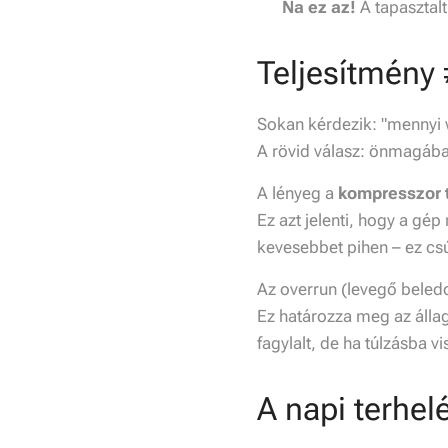
💡
Na ez az!
A tapasztal
Teljesítmény 
Sokan kérdezik: "mennyi w
A rövid válasz: önmagá
A lényeg a
kompresszor t
Ez azt jelenti, hogy a gé
kevesebbet pihen – ez csú
Az overrun (levegő beled
Ez határozza meg az álla
fagylalt, de ha túlzásba v
A napi terhel