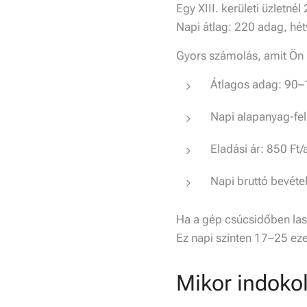
Egy XIII. kerületi üzlet
Napi átlag: 220 adag, hé
Gyors számolás, amit Ön 
Átlagos adag: 90–
Napi alapanyag-fe
Eladási ár: 850 Ft
Napi bruttó bevéte
Ha a gép csúcsidőben las
Ez napi szinten 17–25 ez
Mikor indokol