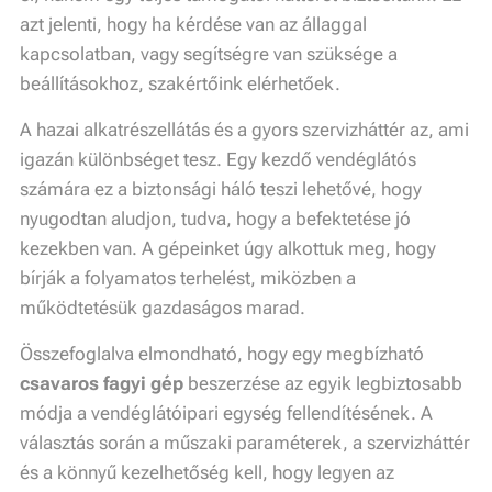
azt jelenti, hogy ha kérdése van az állaggal
kapcsolatban, vagy segítségre van szüksége a
beállításokhoz, szakértőink elérhetőek.
A hazai alkatrészellátás és a gyors szervizháttér az, ami
igazán különbséget tesz. Egy kezdő vendéglátós
számára ez a biztonsági háló teszi lehetővé, hogy
nyugodtan aludjon, tudva, hogy a befektetése jó
kezekben van. A gépeinket úgy alkottuk meg, hogy
bírják a folyamatos terhelést, miközben a
működtetésük gazdaságos marad.
Összefoglalva elmondható, hogy egy megbízható
csavaros fagyi gép
beszerzése az egyik legbiztosabb
módja a vendéglátóipari egység fellendítésének. A
választás során a műszaki paraméterek, a szervizháttér
és a könnyű kezelhetőség kell, hogy legyen az