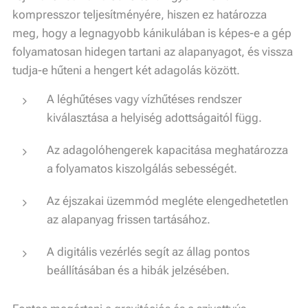
kompresszor teljesítményére, hiszen ez határozza
meg, hogy a legnagyobb kánikulában is képes-e a gép
folyamatosan hidegen tartani az alapanyagot, és vissza
tudja-e hűteni a hengert két adagolás között.
A léghűtéses vagy vízhűtéses rendszer
kiválasztása a helyiség adottságaitól függ.
Az adagolóhengerek kapacitása meghatározza
a folyamatos kiszolgálás sebességét.
Az éjszakai üzemmód megléte elengedhetetlen
az alapanyag frissen tartásához.
A digitális vezérlés segít az állag pontos
beállításában és a hibák jelzésében.