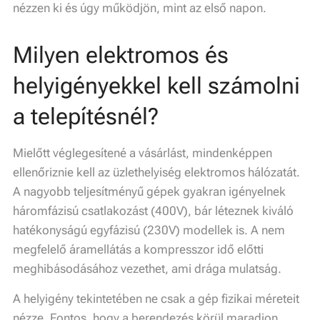
nézzen ki és úgy működjön, mint az első napon.
Milyen elektromos és
helyigényekkel kell számolni
a telepítésnél?
Mielőtt véglegesítené a vásárlást, mindenképpen
ellenőriznie kell az üzlethelyiség elektromos hálózatát.
A nagyobb teljesítményű gépek gyakran igényelnek
háromfázisú csatlakozást (400V), bár léteznek kiváló
hatékonyságú egyfázisú (230V) modellek is. A nem
megfelelő áramellátás a kompresszor idő előtti
meghibásodásához vezethet, ami drága mulatság.
A helyigény tekintetében ne csak a gép fizikai méreteit
nézze. Fontos, hogy a berendezés körül maradjon