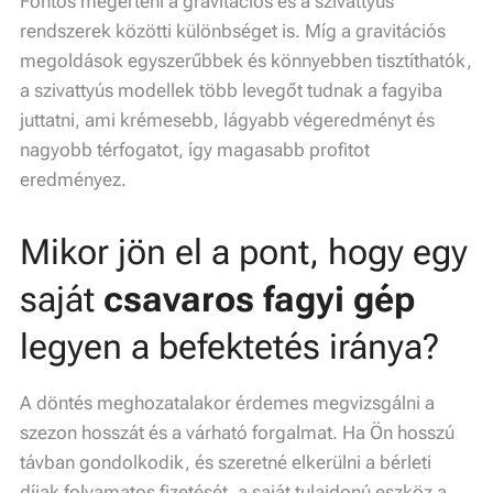
Fontos megérteni a gravitációs és a szivattyús
rendszerek közötti különbséget is. Míg a gravitációs
megoldások egyszerűbbek és könnyebben tisztíthatók,
a szivattyús modellek több levegőt tudnak a fagyiba
juttatni, ami krémesebb, lágyabb végeredményt és
nagyobb térfogatot, így magasabb profitot
eredményez.
Mikor jön el a pont, hogy egy
saját
csavaros fagyi gép
legyen a befektetés iránya?
A döntés meghozatalakor érdemes megvizsgálni a
szezon hosszát és a várható forgalmat. Ha Ön hosszú
távban gondolkodik, és szeretné elkerülni a bérleti
díjak folyamatos fizetését, a saját tulajdonú eszköz a