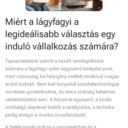
Miért a lágyfagyi a
legideálisabb választás egy
induló vállalkozás számára?
Tapasztalataink szerint a kezdő vendéglátósok
számára a lágyfagyi azért nagyszerű belépési pont,
mert viszonylag kis helyigény mellett rendkívül magas
árrést biztosít. Nem kell bonyolult konyhatechnológiai
sorokban gondolkodnia, és nincs szükség hatalmas
raktárkészletre sem. A folyamat egyszerű: a kiváló
minőségű alaplevet betölti a tartályokba, a technika
pedig elvégzi a munka oroszlánrészét.
A hatékonyság kulcsa a gyorsaságban és a