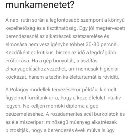
munkamenetet?
A napi rutin során a legfontosabb szempont a könnyű
kezelhetőség és a tisztíthatóság. Egy jól megtervezett
berendezésnél az alkatrészek szétszerelése és
elmosása nem vesz igénybe többet 20-30 percnél.
Kezdőként ez kritikus, hiszen az idő a legdrágább
erőforrása. Ha a gép bonyolult, a tisztítás
elhanyagolásához vezethet, ami nemcsak higiéniai
kockázat, hanem a technika élettartamát is rövidíti.
A Polarjoy modellek tervezésekor például kiemelt
figyelmet fordítunk arra, hogy a kezelőfelület intuitív
legyen. Ne kelljen mérnöki diploma a gép
beüzemeléséhez. A rozsdamentes acél burkolatok és
az élelmiszeripari minőségű műanyag alkatrészek
biztosítják, hogy a berendezés évek múlva is úgy