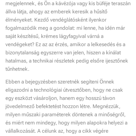
megjelennek, és Ön a kávézója vagy kis büféje teraszán
állva látja, ahogy az emberek keresik a hűsítő
élményeket. Kezdő vendéglátósként ilyenkor
fogalmazódik meg a gondolat: mi lenne, ha idén már
saját készítésű, krémes lágyfagyival várná a
vendégeket? Ez az az érzés, amikor a lelkesedés és a
bizonytalanság egyszerre van jelen, hiszen a kínálat
hatalmas, a technikai részletek pedig elsőre ijesztőnek
tűnhetnek.
Ebben a bejegyzésben szeretnék segíteni Önnek
eligazodni a technológiai útvesztőben, hogy ne csak
egy eszközt vásároljon, hanem egy hosszú távon
jövedelmező befektetést hozzon létre. Megnézzük,
milyen műszaki paraméterek döntenek a minőségről,
és miért nem mindegy, hogy milyen alapokra helyezi a
vállalkozását. A célunk az, hogy a cikk végére