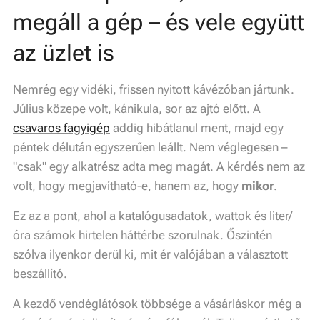
megáll a gép – és vele együtt
az üzlet is
Nemrég egy vidéki, frissen nyitott kávézóban jártunk.
Július közepe volt, kánikula, sor az ajtó előtt. A
csavaros fagyigép
addig hibátlanul ment, majd egy
péntek délután egyszerűen leállt. Nem véglegesen –
"csak" egy alkatrész adta meg magát. A kérdés nem az
volt,
hogy
megjavítható-e, hanem az, hogy
mikor
.
Ez az a pont, ahol a katalógusadatok, wattok és liter/
óra számok hirtelen háttérbe szorulnak. Őszintén
szólva ilyenkor derül ki, mit ér valójában a választott
beszállító.
A kezdő vendéglátósok többsége a vásárláskor még a