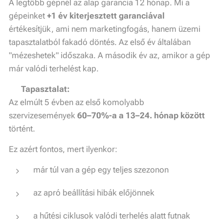
A legtöbb gépnél az alap garancia 12 hónap. Mi a
gépeinket
+1 év kiterjesztett garanciával
értékesítjük, ami nem marketingfogás, hanem üzemi
tapasztalatból fakadó döntés. Az első év általában
"mézeshetek" időszaka. A második év az, amikor a gép
már valódi terhelést kap.
💡
Tapasztalat:
Az elmúlt 5 évben az első komolyabb
szervizesemények
60–70%-a a 13–24. hónap között
történt.
Ez azért fontos, mert ilyenkor:
már túl van a gép egy teljes szezonon
az apró beállítási hibák előjönnek
a hűtési ciklusok valódi terhelés alatt futnak