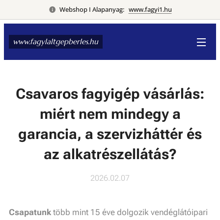
Webshop I Alapanyag:
www.fagyi1.hu
www.fagylaltgepberles.hu
Csavaros fagyigép vásárlás:
miért nem mindegy a
garancia, a szervizháttér és
az alkatrészellátás?
2026.02.07
Csapatunk
több mint 15 éve dolgozik vendéglátóipari