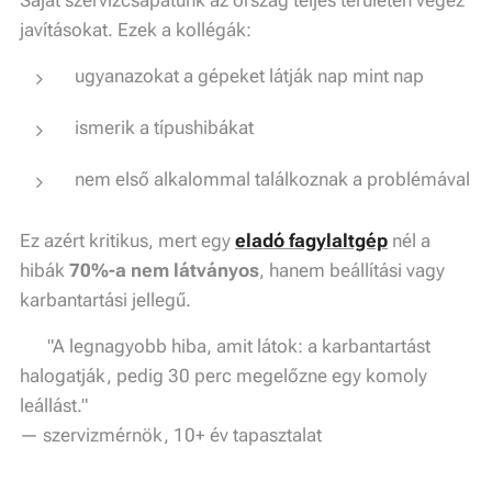
Saját szervizcsapatunk az ország teljes területén végez
javításokat. Ezek a kollégák:
ugyanazokat a gépeket látják nap mint nap
ismerik a típushibákat
nem első alkalommal találkoznak a problémával
Ez azért kritikus, mert egy
eladó fagylaltgép
nél a
hibák
70%-a nem látványos
, hanem beállítási vagy
karbantartási jellegű.
💬
"A legnagyobb hiba, amit látok: a karbantartást
halogatják, pedig 30 perc megelőzne egy komoly
leállást."
— szervizmérnök, 10+ év tapasztalat