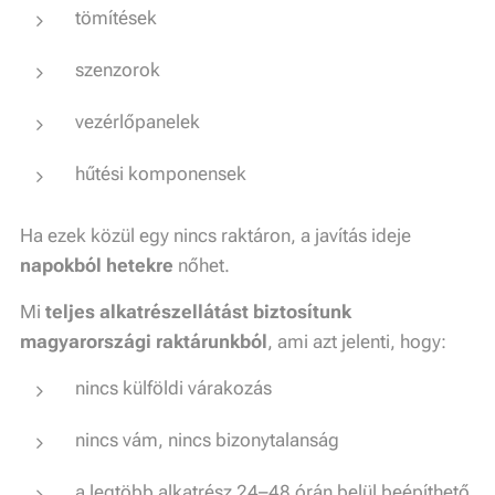
tömítések
szenzorok
vezérlőpanelek
hűtési komponensek
Ha ezek közül egy nincs raktáron, a javítás ideje
napokból hetekre
nőhet.
Mi
teljes alkatrészellátást biztosítunk
magyarországi raktárunkból
, ami azt jelenti, hogy:
nincs külföldi várakozás
nincs vám, nincs bizonytalanság
a legtöbb alkatrész 24–48 órán belül beépíthető