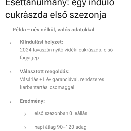
Esettanulmány: egy induló
cukrászda első szezonja
📊
Példa – név nélkül, valós adatokkal
Kiindulási helyzet:
2024 tavaszán nyitó vidéki cukrászda, első
fagyigép
Választott megoldás:
Vásárlás +1 év garanciával, rendszeres
karbantartási csomaggal
Eredmény:
első szezonban 0 leállás
napi átlag 90–120 adag