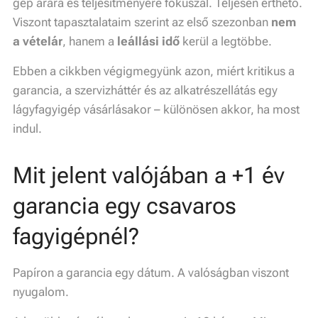
gép árára és teljesítményére fókuszál. Teljesen érthető.
Viszont tapasztalataim szerint az első szezonban
nem
a vételár
, hanem a
leállási idő
kerül a legtöbbe.
Ebben a cikkben végigmegyünk azon, miért kritikus a
garancia, a szervizháttér és az alkatrészellátás egy
lágyfagyigép vásárlásakor – különösen akkor, ha most
indul.
Mit jelent valójában a +1 év
garancia egy csavaros
fagyigépnél?
Papíron a garancia egy dátum. A valóságban viszont
nyugalom.