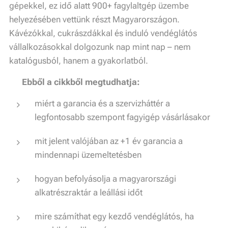
gépekkel, ez idő alatt 900+ fagylaltgép üzembe
helyezésében vettünk részt Magyarországon.
Kávézókkal, cukrászdákkal és induló vendéglátós
vállalkozásokkal dolgozunk nap mint nap – nem
katalógusból, hanem a gyakorlatból.
📌
Ebből a cikkből megtudhatja:
miért a garancia és a szervizháttér a
legfontosabb szempont fagyigép vásárlásakor
mit jelent valójában az +1 év garancia a
mindennapi üzemeltetésben
hogyan befolyásolja a magyarországi
alkatrészraktár a leállási időt
mire számíthat egy kezdő vendéglátós, ha