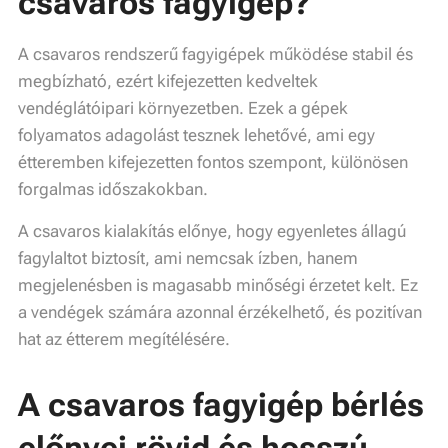
csavaros fagyigép?
A csavaros rendszerű fagyigépek működése stabil és
megbízható, ezért kifejezetten kedveltek
vendéglátóipari környezetben. Ezek a gépek
folyamatos adagolást tesznek lehetővé, ami egy
étteremben kifejezetten fontos szempont, különösen
forgalmas időszakokban.
A csavaros kialakítás előnye, hogy egyenletes állagú
fagylaltot biztosít, ami nemcsak ízben, hanem
megjelenésben is magasabb minőségi érzetet kelt. Ez
a vendégek számára azonnal érzékelhető, és pozitívan
hat az étterem megítélésére.
A csavaros fagyigép bérlés
előnyei rövid és hosszú