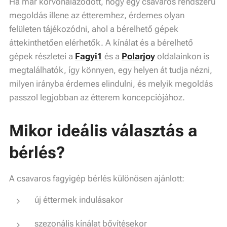
Ha már körvonalazódott, hogy egy csavaros rendszerű
megoldás illene az étteremhez, érdemes olyan
felületen tájékozódni, ahol a bérelhető gépek
áttekinthetően elérhetők. A kínálat és a bérelhető
gépek részletei a
Fagyi1
és a
Polarjoy
oldalainkon is
megtalálhatók, így könnyen, egy helyen át tudja nézni,
milyen irányba érdemes elindulni, és melyik megoldás
passzol legjobban az étterem koncepciójához.
Mikor ideális választás a
bérlés?
A csavaros fagyigép bérlés különösen ajánlott:
új éttermek indulásakor
szezonális kínálat bővítésekor