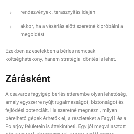
rendezvények, terasznyitás idején
akkor, ha a vásárlás előtt szeretné kipróbálni a
megoldást
Ezekben az esetekben a bérlés nemcsak
költséghatékony, hanem stratégiai döntés is lehet.
Zárásként
A csavaros fagyigép bérlés étterembe olyan lehetőség,
amely egyszerre nyújt rugalmasságot, biztonságot és
fejlődési potenciált. Ha szeretné megnézni, milyen
2026.07.30
bérelhető gépek érhetők el, a részleteket a Fagyi1 és a
Fagylaltgép
Polarjoy felületein is áttekintheti. Egy jól megválasztott
értékesítés:
2026.07.16
2026.06.17