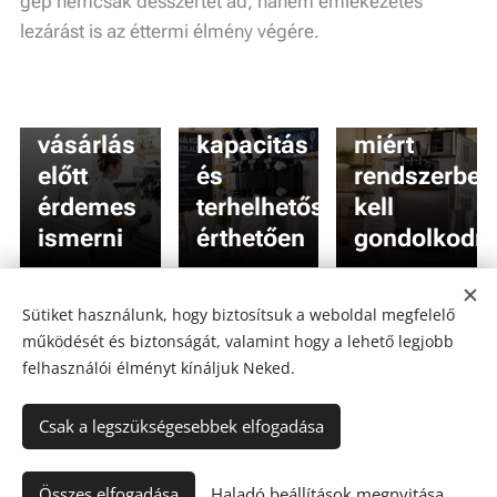
gép nemcsak desszertet ad, hanem emlékezetes
8
Lágyfagylaltgép
Fagyigép
lezárást is az éttermi élmény végére.
üzemeltetési
választás
és
tapasztalat,
kezdőknek:
alapanyag
amit
teljesítmény,
együtt –
vásárlás
kapacitás
miért
előtt
és
rendszerben
érdemes
terhelhetőség
kell
ismerni
érthetően
gondolkodni
Sütiket használunk, hogy biztosítsuk a weboldal megfelelő
Share
működését és biztonságát, valamint hogy a lehető legjobb
felhasználói élményt kínáljuk Neked.
Csak a legszükségesebbek elfogadása
Minden jog fenntartva 2026
Összes elfogadása
Haladó beállítások megnyitása