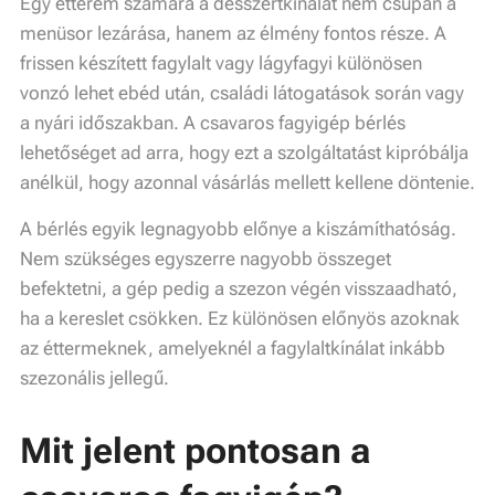
Egy étterem számára a desszertkínálat nem csupán a
menüsor lezárása, hanem az élmény fontos része. A
frissen készített fagylalt vagy lágyfagyi különösen
vonzó lehet ebéd után, családi látogatások során vagy
a nyári időszakban. A csavaros fagyigép bérlés
lehetőséget ad arra, hogy ezt a szolgáltatást kipróbálja
anélkül, hogy azonnal vásárlás mellett kellene döntenie.
A bérlés egyik legnagyobb előnye a kiszámíthatóság.
Nem szükséges egyszerre nagyobb összeget
befektetni, a gép pedig a szezon végén visszaadható,
ha a kereslet csökken. Ez különösen előnyös azoknak
az éttermeknek, amelyeknél a fagylaltkínálat inkább
szezonális jellegű.
Mit jelent pontosan a