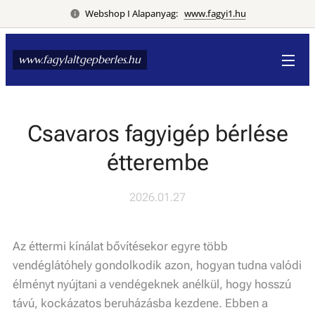
Webshop I Alapanyag:
www.fagyi1.hu
www.fagylaltgepberles.hu
Csavaros fagyigép bérlése
étterembe
2026.01.27
Az éttermi kínálat bővítésekor egyre több
vendéglátóhely gondolkodik azon, hogyan tudna valódi
élményt nyújtani a vendégeknek anélkül, hogy hosszú
távú, kockázatos beruházásba kezdene. Ebben a